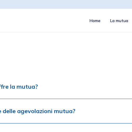
Home
La mutua
offre la mutua?
re delle agevolazioni mutua?