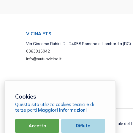
VICINA ETS
Via Giacomo Rubini, 2 - 24058 Romano di Lombardia (BG)
0363916042
info@mutuavicina.it
Cookies
Questo sito utilizza cookies tecnici e di
terze parti
Maggiori Informazioni
Vicina ETS - Ente iscritto nel Registro Unico Nazionale del 
Accetto
Rifiuto
C.F. 93055970169 |
Cookie Policy
|
Privacy Policy